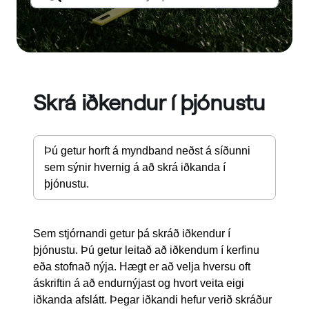
Skrá iðkendur í þjónustu
Þú getur horft á myndband neðst á síðunni 
sem sýnir hvernig á að skrá iðkanda í 
þjónustu.
Sem stjórnandi getur þá skráð iðkendur í
þjónustu. Þú getur leitað að iðkendum í kerfinu
eða stofnað nýja. Hægt er að velja hversu oft
áskriftin á að endurnýjast og hvort veita eigi
iðkanda afslátt. Þegar iðkandi hefur verið skráður