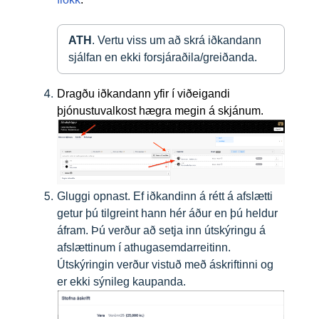
ATH
. Vertu viss um að skrá iðkandann 
sjálfan en ekki forsjáraðila/greiðanda.
Dragðu iðkandann yfir í viðeigandi
þjónustuvalkost hægra megin á skjánum.
Gluggi opnast. Ef iðkandinn á rétt á afslætti
getur þú tilgreint hann hér áður en þú heldur
áfram. Þú verður að setja inn útskýringu á
afslættinum í athugasemdarreitinn.
Útskýringin verður vistuð með áskriftinni og
er ekki sýnileg kaupanda.