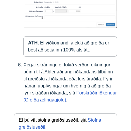
ATH. 
Ef viðkomandi á ekki að greiða er 
best að setja inn 100% afslátt.
Þegar skráningu er lokið verður reikningur
búinn til á Abler aðgangi iðkandans tilbúinn
til greiðslu af iðkanda eða forsjáraðila. Fyrir
nánari upplýsingar um hvernig á að greiða
fyrir skráðan iðkanda, sjá
Forskráðir iðkendur
(Greiða æfingagjöld)
.
Ef þú vilt stofna greiðsluseðil, sjá 
Stofna 
greiðsluseðil
.