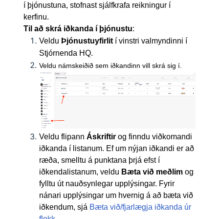
í þjónustuna, stofnast sjálfkrafa reikningur í
kerfinu.
Til að skrá iðkanda í þjónustu
:
Veldu
Þjónustuyfirlit
í vinstri valmyndinni í
Stjórnenda HQ.
Veldu námskeiðið sem iðkandinn vill skrá sig í.
Veldu flipann
Áskriftir
og finndu viðkomandi
iðkanda í listanum. Ef um nýjan iðkandi er að
ræða, smelltu á punktana þrjá efst í
iðkendalistanum, veldu
Bæta við meðlim
og
fylltu út
nauðsynlegar upplýsingar. Fyrir
nánari upplýsingar um hvernig á að bæta við
iðkendum, sjá
Bæta við/fjarlægja iðkanda úr
flokk
.