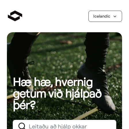
Icelandic
Hæ hæ, hvernig
getum við hjálpað
þér?