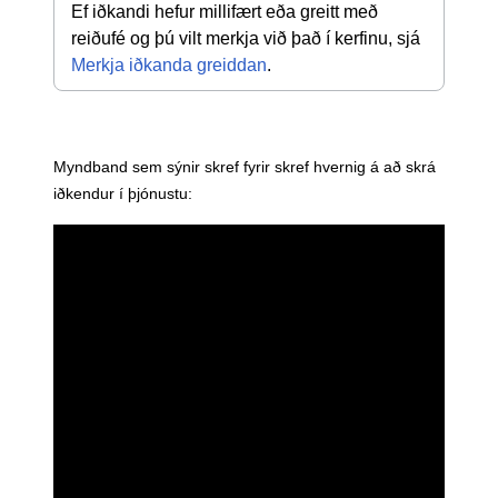
Ef iðkandi hefur millifært eða greitt með 
reiðufé og þú vilt merkja við það í kerfinu, sjá 
Merkja iðkanda greiddan
.
Myndband sem sýnir skref fyrir skref hvernig á að skrá
iðkendur í þjónustu: