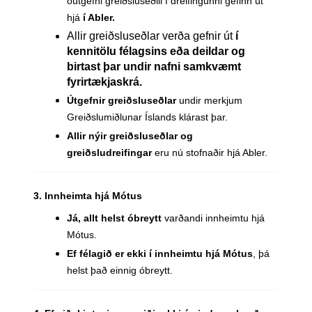
óútgefni greiðsluseðill í dreifingunni gefinn út
hjá
í Abler.
Allir greiðsluseðlar verða gefnir út
í
kennitölu félagsins eða deildar og
birtast þar undir nafni samkvæmt
fyrirtækjaskrá.
Útgefnir greiðsluseðlar
undir merkjum
Greiðslumiðlunar Íslands klárast þar.
Allir nýir greiðsluseðlar og
greiðsludreifingar
eru nú stofnaðir hjá Abler.
3. Innheimta hjá Mótus
Já, allt helst óbreytt
varðandi innheimtu hjá
Mótus.
Ef félagið er ekki í innheimtu hjá Mótus
, þá
helst það einnig óbreytt.