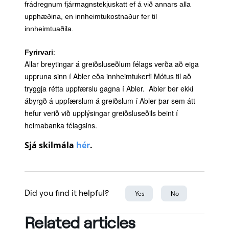
frádregnum fjármagnstekjuskatt ef á við annars alla
upphæðina, en innheimtukostnaður fer til
innheimtuaðila.
Fyrirvari
:
Allar breytingar á greiðsluseðlum félags verða að eiga
uppruna sinn í Abler eða innheimtukerfi Mótus til að
tryggja rétta uppfærslu gagna í Abler. Abler ber ekki
ábyrgð á uppfærslum á greiðslum í Abler þar sem átt
hefur verið við upplýsingar greiðsluseðils beint í
heimabanka félagsins.
Sjá skilmála
hér
.
Did you find it helpful?
Yes
No
Related articles