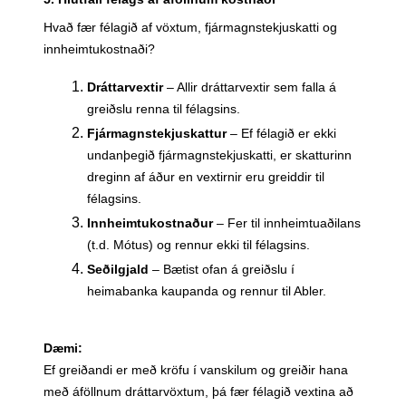
Hvað fær félagið af vöxtum, fjármagnstekjuskatti og
innheimtukostnaði?
Dráttarvextir
– Allir dráttarvextir sem falla á
greiðslu renna til félagsins.
Fjármagnstekjuskattur
– Ef félagið er ekki
undanþegið fjármagnstekjuskatti, er skatturinn
dreginn af áður en vextirnir eru greiddir til
félagsins.
Innheimtukostnaður
– Fer til innheimtuaðilans
(t.d. Mótus) og rennur ekki til félagsins.
Seðilgjald
– Bætist ofan á greiðslu í
heimabanka kaupanda og rennur til Abler.
Dæmi:
Ef greiðandi er með kröfu í vanskilum og greiðir hana
með áföllnum dráttarvöxtum, þá fær félagið vextina að