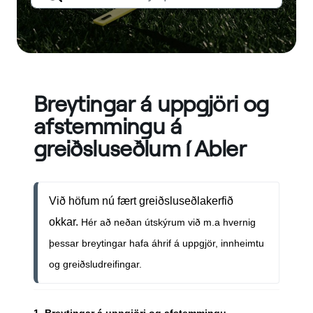
Breytingar á uppgjöri og
afstemmingu á
greiðsluseðlum í Abler
Við höfum nú fært greiðsluseðlakerfið 
okkar.
 Hér að neðan útskýrum við m.a hvernig 
þessar breytingar hafa áhrif á uppgjör, innheimtu 
og greiðsludreifingar.
1. Breytingar á uppgjöri og afstemmingu