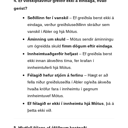
4. Ef viðskiptavinur greiðir ekki á eindaga, hvað
gerist?
Seðillinn fer í vanskil
– Ef greiðsla berst ekki á
eindaga, verður greiðsluseðillinn skráður sem
vanskil í Abler og hjá Mótus.
Áminning um skuld
– Mótus sendir áminningu
um ógreidda skuld
fimm dögum eftir eindaga
.
Innheimtuaðgerðir hefjast
– Ef greiðsla berst
ekki innan ákveðins tíma, fer krafan í
innheimtuferli hjá Mótus.
Félagið hefur stjórn á ferlinu
– Hægt er að
fella niður greiðsluseðla í Abler og/eða ákveða
hvaða kröfur fara í innheimtu í gegnum
innheimtuvef Mótus.
Ef félagið er ekki í innheimtu hjá Mótus
, þá á
þetta ekki við.
5. Hlutfall félags af áföllnum kostnaði