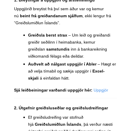
Uppgjörið breytist frá því sem áður var og kemur
nú
beint frá greiðandanum sjálfum
, ekki lengur frá
“Greiðslumiðlun Íslands”.
Greiðsla berst strax
– Um leið og greiðandi
greiðir seðilinn í heimabanka, kemur
greiðslan
samstundis
inn á bankareikning
viðkomandi félags eða deildar.
Auðvelt að nálgast uppgjör í Abler
– Hægt er
að velja tímabil og sækja uppgjör í
Excel-
skjali
á einfaldan hátt.
Sjá leiðbeiningar varðandi uppgjör hér:
Uppgjör
2. Útgefnir greiðsluseðlar og greiðsludreifingar
Ef greiðsludreifing var stofnuð
hjá
Greiðslumiðlun Íslands
, þá verður næsti