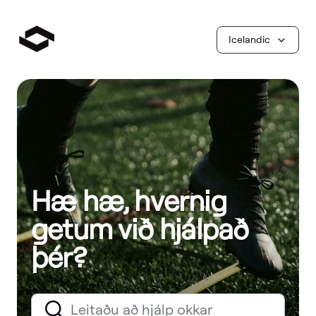
Icelandic
Hæ hæ, hvernig
getum við hjálpað
þér?