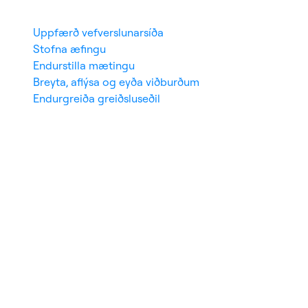
Uppfærð vefverslunarsíða
Stofna æfingu
Endurstilla mætingu
Breyta, aflýsa og eyða viðburðum
Endurgreiða greiðsluseðil