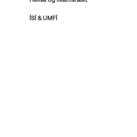
ÍSÍ & UMFÍ
Íslenska
/
English
Skilmálar
Persónuverndarstefna
Kök