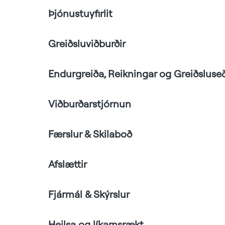
Þjónustuyfirlit
Greiðsluviðburðir
Endurgreiða, Reikningar og Greiðsluseð
Viðburðarstjórnun
Færslur & Skilaboð
Afslættir
Fjármál & Skýrslur
Heilsa og líkamsrækt