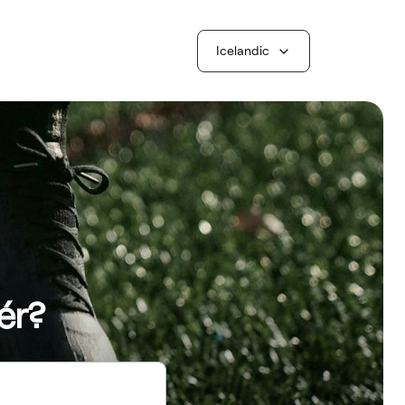
Icelandic
ér?