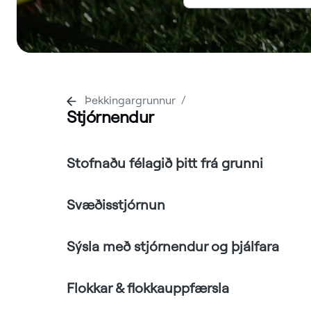
Þekkingargrunnur
Stjórnendur
Stofnaðu félagið þitt frá grunni
Svæðisstjórnun
Sýsla með stjórnendur og þjálfara
Flokkar & flokkauppfærsla