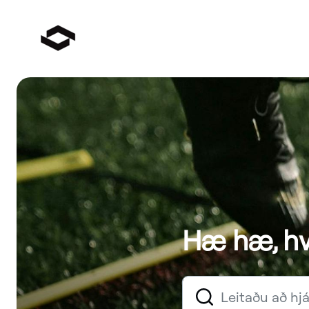
Hæ hæ, hv