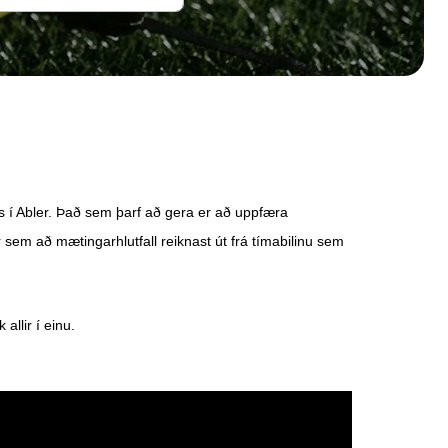
ns í Abler. Það sem þarf að gera er að uppfæra
þar sem að mætingarhlutfall reiknast út frá tímabilinu sem
 allir í einu.