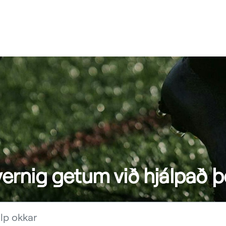
ernig getum við hjálpað þ