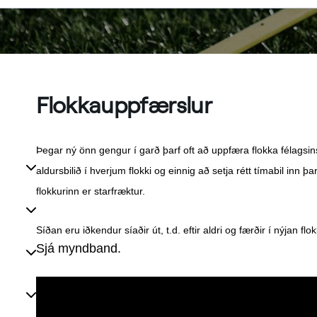
Flokkauppfærslur
Þegar ný önn gengur í garð þarf oft að uppfæra flokka félagsi
aldursbilið í hverjum flokki og einnig að setja rétt tímabil inn 
flokkurinn er starfræktur.
Síðan eru iðkendur síaðir út, t.d. eftir aldri og færðir í nýjan flokk
Sjá myndband.