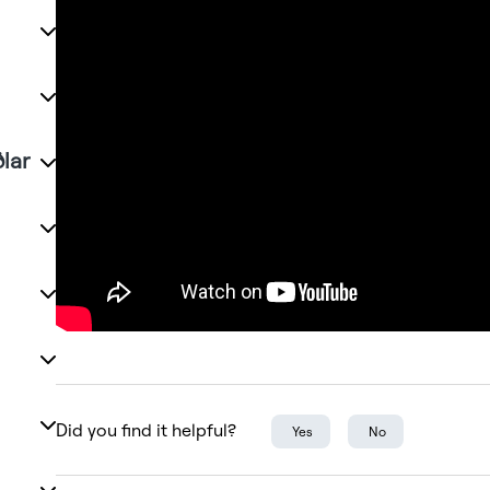
lar
Did you find it helpful?
Yes
No