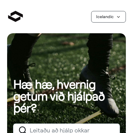
Icelandic
Hæ hæ, hvernig
getum við hjálpað
þér?