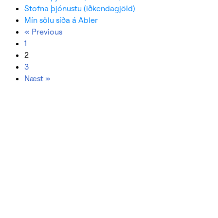
Stofna þjónustu (iðkendagjöld)
Mín sölu síða á Abler
« Previous
1
2
3
Næst »