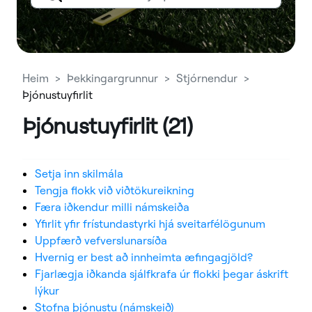
Heim
Þekkingargrunnur
Stjórnendur
Þjónustuyfirlit
Þjónustuyfirlit (21)
Setja inn skilmála
Tengja flokk við viðtökureikning
Færa iðkendur milli námskeiða
Yfirlit yfir frístundastyrki hjá sveitarfélögunum
Uppfærð vefverslunarsíða
Hvernig er best að innheimta æfingagjöld?
Fjarlægja iðkanda sjálfkrafa úr flokki þegar áskrift
lýkur
Stofna þjónustu (námskeið)